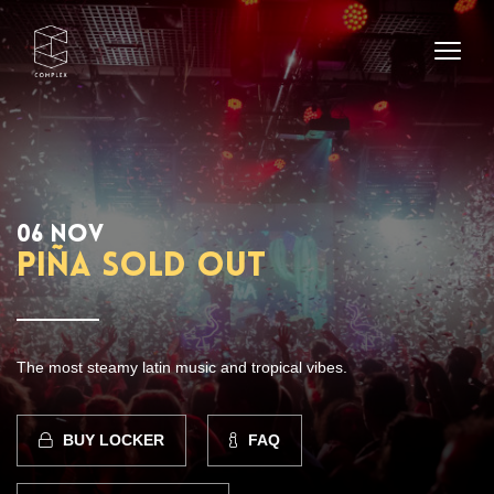
06 NOV
Piña SOLD OUT
The most steamy latin music and tropical vibes.
BUY LOCKER
FAQ