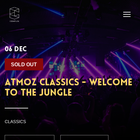
06 DEC
SOLD OUT
Atmoz Classics - Welcome
To The Jungle
CLASSICS